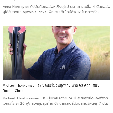
Anna Nordqvist กัปตันทีมกอล์ฟหญิงยุโรป ประกาศรายชื่อ 4 นักกอล์ฟ
ผู้ได้รับสิทธิ์ Captain’s Picks เพื่อเติมเต็มไลน์อัพ 12 โปรสาวที่จะ
Michael Thorbjornsen ระเบิดฟอร์มวันสุดท้าย หวด 63 คว้าแชมป์
Rocket Classic
Michael Thorbjornsen โปรหนุ่มไฟแรงวัย 24 ปี สะใจสุดขีดหลังพัตต์
เบอร์ดี้ระยะ 26 ฟุตลงหลุมสุดท้าย ปิดฉากรอบสี่ด้วยสกอร์สุดหรู 7 อันเ