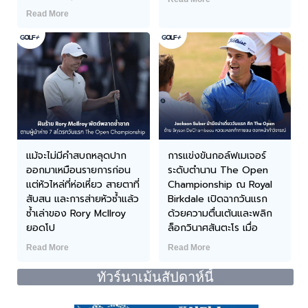
Read More
แม้จะไม่มีคำสบถหลุดปาก
การแข่งขันกอล์ฟเมเจอร์
ออกมาเหมือนรายการก่อน
ระดับตำนาน The Open
แต่หัวไหล่ที่ห่อเหี่ยว สายตาที่
Championship ณ Royal
สับสน และการส่ายหัวซ้ำแล้ว
Birkdale เปิดฉากวันแรก
ซ้ำเล่าของ Rory McIlroy
ด้วยความตื่นเต้นและพลิก
ยอดโป
ล็อกวินาศสันตะโร เมื่อ
Read More
Read More
ทัวร์นาเม้นสัปดาห์นี้