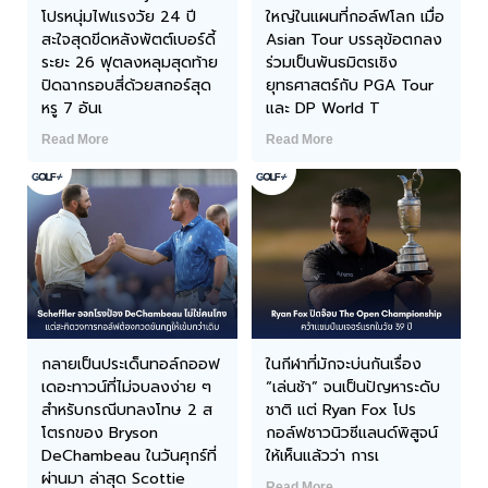
โปรหนุ่มไฟแรงวัย 24 ปี
ใหญ่ในแผนที่กอล์ฟโลก เมื่อ
สะใจสุดขีดหลังพัตต์เบอร์ดี้
Asian Tour บรรลุข้อตกลง
ระยะ 26 ฟุตลงหลุมสุดท้าย
ร่วมเป็นพันธมิตรเชิง
ปิดฉากรอบสี่ด้วยสกอร์สุด
ยุทธศาสตร์กับ PGA Tour
หรู 7 อันเ
และ DP World T
Read More
Read More
กลายเป็นประเด็นทอล์กออฟ
ในกีฬาที่มักจะบ่นกันเรื่อง
เดอะทาวน์ที่ไม่จบลงง่าย ๆ
“เล่นช้า” จนเป็นปัญหาระดับ
สำหรับกรณีบทลงโทษ 2 ส
ชาติ แต่ Ryan Fox โปร
โตรกของ Bryson
กอล์ฟชาวนิวซีแลนด์พิสูจน์
DeChambeau ในวันศุกร์ที่
ให้เห็นแล้วว่า การเ
ผ่านมา ล่าสุด Scottie
Read More