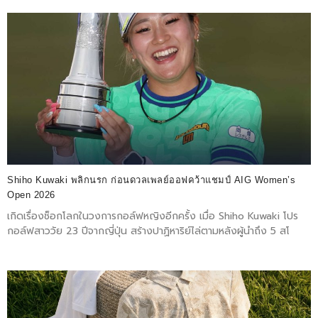
Shiho Kuwaki พลิกนรก ก่อนดวลเพลย์ออฟคว้าแชมป์ AIG Women’s
Open 2026
เกิดเรื่องช็อกโลกในวงการกอล์ฟหญิงอีกครั้ง เมื่อ Shiho Kuwaki โปร
กอล์ฟสาววัย 23 ปีจากญี่ปุ่น สร้างปาฏิหาริย์ไล่ตามหลังผู้นำถึง 5 สโ