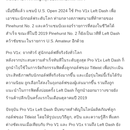
เมื่อปีที่แล้ว แชมป์ U.S. Open 2024 ใช้ Pro V1x Left Dash เพื่อ
เอาชนะนักกอล์ฟระดับโลก ท่ามกลางสภาพสนามที่ท้าทายของ
Pinehurst No. 2 และคว้าแชมป์เมเจอร์รายการที่สองในชีวิตได้
สำเร็จ ขณะที่ในปี 2019 Pinehurst No. 2 ก็ยังเป็นเวทีที่ Left Dash
คว้าชัยชนะในรายการ U.S. Amateur อีกด้วย
Pro V1x: จากทัวร์ สู่นักกอล์ฟที่จริงจังทั่วโลก
หลังจากประสบความสำเร็จทันทีในระดับสูงสุด Pro V1x Left Dash ก็
ถูกนำไปใช้ในการจัดกิจกรรมฟิตติ้งลูกกอล์ฟของ Titleist เพื่อประเมิน
ประสิทธิภาพกับนักกอล์ฟที่จริงจังมากขึ้น และเมื่อรุ่นใหม่นี้เริ่มได้รับ
ความนิยม ถูกเลือกใส่ลงในถุงกอล์ฟของผู้เล่นมากขึ้น รวมถึงถูก
แนะนำในการฟิตติ้งบ่อยครั้ง Left Dash ก็ถูกนำออกมาวางขายยัง
ร้านค้าปลีกเป็นครั้งแรกในเดือนตุลาคมปี 2019
ปัจจุบัน Pro V1x Left Dash มีบทบาทสำคัญในไลน์ผลิตภัณฑ์ลูก
กอล์ฟของ Titleist โดยให้รูปแบบวิถีลูก, สปิน และความรู้สึก ที่แตก
ต่างชัดเจนเมื่อเทียบกับ Pro V1 และ Pro V1x รวมถึง Left Dash ยัง