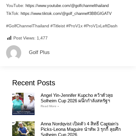
YouTube:
https://www.youtube.com/@golfchannelthailand
TikTok:
https://www.tiktok.com/@golf_channe#3BBGIGATV
#GolfChannelThailand
#Titleist
#ProV1x
#ProV1xLeftDash
Post Views:
1,477
Golf Plus
Recent Posts
Angel Yin-Jennifer Kupcho คว้าตั๋วลุย
Solheim Cup 2026 ผนึกกำลังสหรัฐฯ
Read More »
Anna Nordqvist เปิดตัว 4 สิทธิ์ Captain’s
Picks-Leona Maguire นำทัพ 3 รุกกี้ ลุยศึก
Solheim Cup 2026