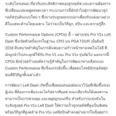
ระดับโลกเสมอ เกี่ยวกับประสิทธิภาพของลูกกอล์ฟ และความต้องการ
ที่เปลี่ยนแปลงอยู่ตลอดเวลา กระบวนการนี้มักนำไปสู่การพัฒนาลูก
กอล์ฟรุ่นต้นแบบใหม่ ๆ ซึ่งบางรุ่นถูกออกแบบมาเพื่อปรับแต่งมาอย่าง
ดีในแต่ละด้านโดยเฉพาะ ไม่ว่าจะเป็นวิถีลูก, สปิน และความรู้สึก
Custom Performance Options (CPOs) นี้ – อย่างเช่น Pro V1x Left
Dash ซึ่งเปิดตัวครั้งแรกในฐานะ CPO บน PGA TOUR เมื่อต้นปี
2018 มีบทบาทสำคัญในการค้นพบความก้าวหน้าทางเทคโนโลยี ที่
มักถูกนำไปประยุกต์ใช้กับ Pro V1 และ Pro V1x รุ่นถัดไป นอกจากนี้
CPOs ยังช่วยสร้างองค์ความรู้สำคัญในการพัฒนาทางเลือกแบบ
Custom Performance ที่แข็งแกร่งยิ่งขึ้น เพื่อตอบโจทย์นักกอล์ฟทุก
คนที่มีวิถีลูกที่้เฉพาะตัว
การพัฒนา Left Dash เกิดขึ้นเพื่อตอบสนองต่อแนวโน้มที่เพิ่มขึ้นของ
ผู้เล่น ที่ต้องการเพิ่มระยะไดร์ฟจากทีออฟ ขณะเดียวกันก็ยังคงความ
สามารถในการควบคุม และหยุดลูกบนกรีน สำหรับการแข่งขันใน
ระดับสูงสุด Pro V1x Left Dash ให้ความเร็วลูกกอล์ฟที่สูงเป็นพิเศษ
พร้อมวิถีลูกที่สูงคล้าย Pro V1x แต่มีสปินต่ำลงอย่างมากในช็อตยาว