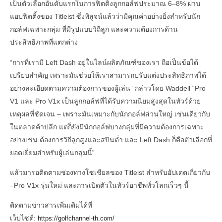
เป็นตัวเลือกอันดับแรกในการฟิตติ้งลูกกอล์ฟประมาณ 6–8% ผ่าน
แอปฟิตติ้งของ Titleist ซึ่งพิสูจน์แล้วว่ามีคุณค่าอย่างยิ่งสำหรับนัก
กอล์ฟเฉพาะกลุ่ม ที่มีรูปแบบวิถีลูก และความต้องการด้าน
ประสิทธิภาพที่แตกต่าง
“การที่เรามี Left Dash อยู่ในไลน์ผลิตภัณฑ์ของเรา ถือเป็นข้อได้
เปรียบสำคัญ เพราะมันช่วยให้เราสามารถปรับแต่งประสิทธิภาพได้
อย่างละเอียดตามความต้องการของผู้เล่น” กล่าวโดย Waddell “Pro
V1 และ Pro V1x เป็นลูกกอล์ฟที่ได้รับความนิยมสูงสุดในทัวร์ด้วย
เหตุผลที่ชัดเจน – เพราะมันเหมาะกับนักกอล์ฟส่วนใหญ่ เช่นเดียวกับ
ในตลาดค้าปลีก แต่ก็ยังมีนักกอล์ฟบางกลุ่มที่มีความต้องการเฉพาะ
อย่างเช่น ต้องการวิถีลูกสูงและสปินต่ำ และ Left Dash ก็คือตัวเลือกที่
ยอดเยี่ยมสำหรับผู้เล่นกลุ่มนี้”
แล้วมารอติดตามช่องทางโซเชียลของ Titleist สำหรับอัปเดตเกี่ยวกับ
–Pro V1x รุ่นใหม่ และการเปิดตัวในทัวร์อาชีพทั่วโลกเร็วๆ นี้
ติดตามข่าวสารเพิ่มเติมได้ที่
เว็บไซต์:
https://golfchannel-th.com/