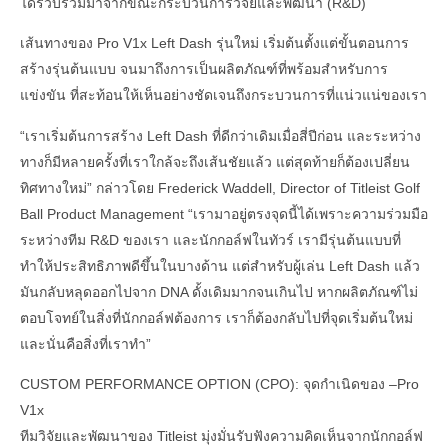
ได้รวบรวมมาจากขณะกระบวนการวิจัยและพัฒนา (R&D)
เส้นทางของ Pro V1x Left Dash รุ่นใหม่ เริ่มต้นตั้งแต่ขั้นตอนการ
สร้างรุ่นต้นแบบ จนมาถึงการเป็นผลิตภัณฑ์ที่พร้อมสำหรับการ
แข่งขัน ที่สะท้อนให้เห็นอย่างชัดเจนถึงกระบวนการที่แน่วแน่ของเรา
“เราเริ่มต้นการสร้าง Left Dash ที่ดีกว่าเดิมเมื่อสี่ปีก่อน และระหว่าง
ทางก็มีหลายครั้งที่เราใกล้จะถึงเส้นชัยแล้ว แต่สุดท้ายก็ต้องเปลี่ยน
ทิศทางใหม่” กล่าวโดย Frederick Waddell, Director of Titleist Golf
Ball Product Management “เรามาอยู่ตรงจุดนี้ได้เพราะความร่วมมือ
ระหว่างทีม R&D ของเรา และนักกอล์ฟในทัวร์ เรามีรุ่นต้นแบบที่
ทำให้ประสิทธิภาพดีขึ้นในบางด้าน แต่สำหรับผู้เล่น Left Dash แล้ว
มันกลับหลุดออกไปจาก DNA ดั้งเดิมมากจนเกินไป หากผลิตภัณฑ์ไม่
ตอบโจทย์ในสิ่งที่นักกอล์ฟต้องการ เราก็ต้องกลับไปที่จุดเริ่มต้นใหม่
และนั่นคือสิ่งที่เราทำ”
CUSTOM PERFORMANCE OPTION (CPO): จุดกำเนิดของ –Pro
V1x
ทีมวิจัยและพัฒนาของ Titleist มุ่งมั่นรับฟังความคิดเห็นจากนักกอล์ฟ