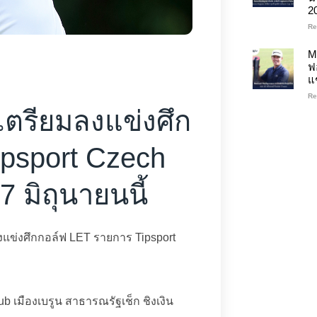
2
Re
M
ฟ
แ
Re
 เตรียมลงแข่งศึก
ipsport Czech
 มิถุนายนนี้
ลงแข่งศึกกอล์ฟ LET รายการ Tipsport
b เมืองเบรูน สาธารณรัฐเช็ก ชิงเงิน