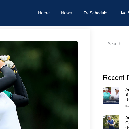
Home
News
Tv Schedule
Live 
Recent 
A
ต
ก
Re
An
C
นำ