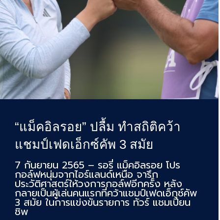
“แม็คอิลรอย” ปลื้ม ทำสถิติคว้า
แชมป์เฟดเอ็กซ์คัพ 3 สมัย
7 กันยายน 2565 – รอรี่ แม็คอิลรอย โปร
กอล์ฟหนุ่มจากไอร์แลนด์เหนือ จารึก
ประวัติศาสตร์ให้วงการกอล์ฟอีกครั้ง หลัง
กลายเป็นผู้เล่นคนแรกที่คว้าแชมป์เฟดเอ็กซ์คัพ
3 สมัย ในการแข่งขันรายการ ทัวร์ แชมเปี้ยน
ชิพ