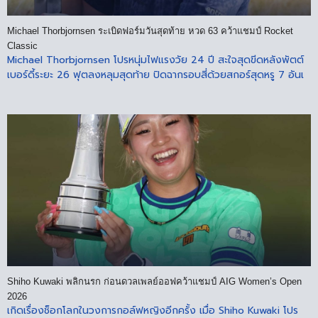
Michael Thorbjornsen ระเบิดฟอร์มวันสุดท้าย หวด 63 คว้าแชมป์ Rocket
Classic
Michael Thorbjornsen โปรหนุ่มไฟแรงวัย 24 ปี สะใจสุดขีดหลังพัตต์
เบอร์ดี้ระยะ 26 ฟุตลงหลุมสุดท้าย ปิดฉากรอบสี่ด้วยสกอร์สุดหรู 7 อันเ
Shiho Kuwaki พลิกนรก ก่อนดวลเพลย์ออฟคว้าแชมป์ AIG Women’s Open
2026
เกิดเรื่องช็อกโลกในวงการกอล์ฟหญิงอีกครั้ง เมื่อ Shiho Kuwaki โปร