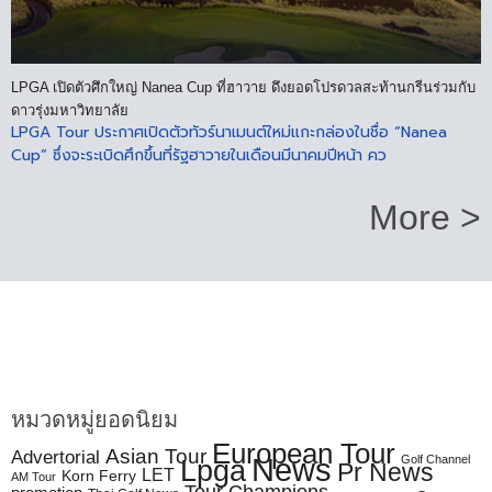
LPGA เปิดตัวศึกใหญ่ Nanea Cup ที่ฮาวาย ดึงยอดโปรดวลสะท้านกรีนร่วมกับ
ดาวรุ่งมหาวิทยาลัย
LPGA Tour ประกาศเปิดตัวทัวร์นาเมนต์ใหม่แกะกล่องในชื่อ “Nanea
Cup” ซึ่งจะระเบิดศึกขึ้นที่รัฐฮาวายในเดือนมีนาคมปีหน้า คว
More >
หมวดหมู่ยอดนิยม
European Tour
Asian Tour
Advertorial
News
Golf Channel
Lpga
Pr News
LET
Korn Ferry
AM Tour
Tour Champions