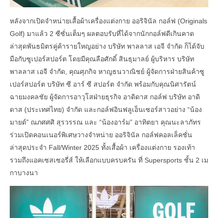
หลังจากเปิดจำหน่ายเสื้อผ้าเครื่องแต่งกาย ออริจินัล กอล์ฟ (Originals
Golf) มาแล้ว 2 ซีซั่นเต็มๆ ผลตอบรับที่ได้จากนักกอล์ฟดีเกินคาด
ล่าสุดพันธมิตรคู่ค้ารายใหญอย่าง บริษัท พาลลาส เอจี จำกัด ก็ได้จับ
มือกับซูเปอร์สปอร์ต โดยมีคุณลือศักดิ์ สินธุมาลย์ ผู้บริหาร บริษัท
พาลลาส เอจี จำกัด, คุณศุภกิจ หาญธนวาณิชย์ ผู้จัดการฝ่ายสินค้าซู
เปอร์สปอร์ต บริษัท ซี อาร์ ซี สปอร์ต จำกัด พร้อมกับคุณนิศารัตน์
ฉายมงคลชัย ผู้จัดการอาวุโสฝ่ายธุรกิจ อาดิดาส กอล์ฟ บริษัท อาดิ
ดาส (ประเทศไทย) จำกัด และกอล์ฟอินฟลูเอ็นเซอร์สาวอย่าง “น้อง
มายด์” ณภศศศิ สุรวรรณ และ “น้องอาร์ม” อาทิตยา คุณนะลาภัทร
ร่วมเปิดคอนเนอร์พิเศษวางจำหน่าย ออริจินัล กอล์ฟคอลเล็คชั่น
ล่าสุดประจำ Fall/Winter 2025 ทั้งเสื้อผ้า เครื่องแต่งกาย รองเท้า
รวมถึงแอคเซสเซอรี่ส์ ให้เลือกแบบครบครัน ที่ Supersports ชั้น 2 เม
กาบางนา