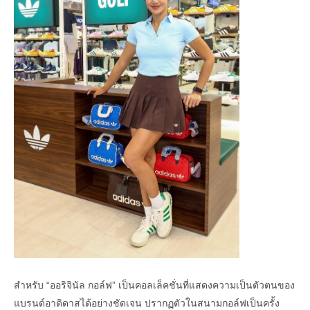
สำหรับ “ออริจินัล กอล์ฟ” เป็นคอลเล็คชั่นที่แสดงความเป็นตัวตนของ
แบรนด์อาดิดาสได้อย่างชัดเจน ปรากฏตัวในสนามกอล์ฟเป็นครั้ง