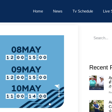
Home
News
Tv Schedule
Live 
Recent 
A
ต
ก
Re
An
C
นำ