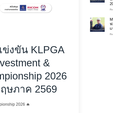
2
Re
M
ฟ
แ
Re
ข่งขัน KLPGA
nvestment &
mpionship 2026
0 พฤษภาค 2569
pionship 2026 🔥