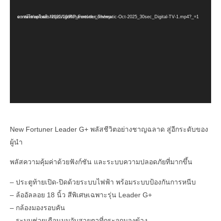
เล่น
ดาวน์โหลดไฟล์: https://golfchannel-th.com/wp-content/uploads/2025/10/RP_Fortuner_Thematic-Oct-2025_30sec_Digital-TV-1.mp4?_=1
ไฟล์
วิดีโอ
New Fortuner Leader G+ พลัสชีวิตอย่างชาญฉลาด สู่อีกระดับของ
ผู้นำ
พลัสความคุ้มค่าด้วยฟังก์ชัน และระบบความปลอดภัยที่มากขึ้น
– ประตูท้ายเปิด-ปิดด้วยระบบไฟฟ้า พร้อมระบบป้องกันการหนีบ
– ล้ออัลลอย 18 นิ้ว สีพิเศษเฉพาะรุ่น Leader G+
– กล้องมองรอบคัน
– ระบบช่วยเตือนมุมอับสายตาที่กระจกมองข้าง