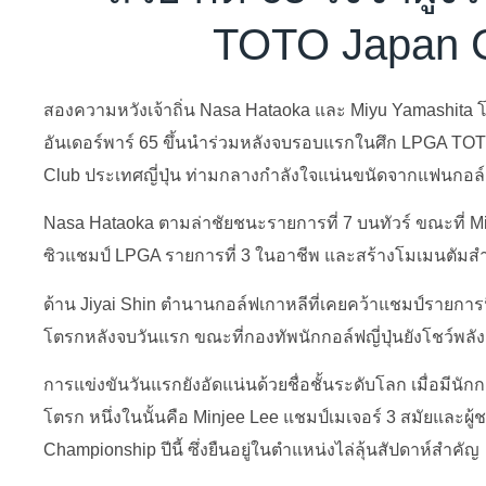
TOTO Japan C
สองความหวังเจ้าถิ่น Nasa Hataoka และ Miyu Yamashita 
อันเดอร์พาร์ 65 ขึ้นนำร่วมหลังจบรอบแรกในศึก LPGA TOTO
Club ประเทศญี่ปุ่น ท่ามกลางกำลังใจแน่นขนัดจากแฟนกอล์
Nasa Hataoka ตามล่าชัยชนะรายการที่ 7 บนทัวร์ ขณะที่ 
ซิวแชมป์ LPGA รายการที่ 3 ในอาชีพ และสร้างโมเมนตัมสำค
ด้าน Jiyai Shin ตำนานกอล์ฟเกาหลีที่เคยคว้าแชมป์รายการนี้มา
โตรกหลังจบวันแรก ขณะที่กองทัพนักกอล์ฟญี่ปุ่นยังโชว์พลังแ
การแข่งขันวันแรกยังอัดแน่นด้วยชื่อชั้นระดับโลก เมื่อมีนั
โตรก หนึ่งในนั้นคือ Minjee Lee แชมป์เมเจอร์ 3 สมัยแล
Championship ปีนี้ ซึ่งยืนอยู่ในตำแหน่งไล่ลุ้นสัปดาห์สำคัญ