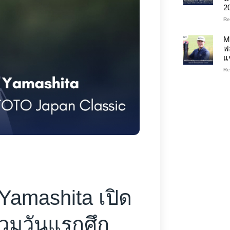
2
Re
M
ฟ
แ
Re
Yamashita เปิด
ร่วมวันแรกศึก