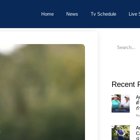
Home
News
Tv Schedule
Live 
Recent 
A
ต
ก
Re
An
C
นำ