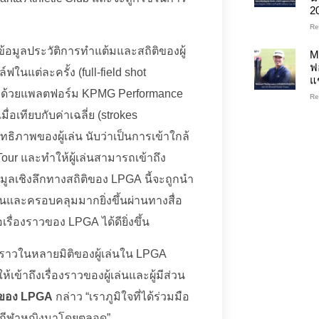
2
Re
นข้อมูลประวัติการทำแต้มและสถิติของผู้
M
ฟ
ฟในแต่ละครั้ง (full-field shot
แ
GA ด้วยแพลตฟอร์ม KPMG Performance
Re
มื่อเทียบกับค่าเฉลี่ย (strokes
ทธิภาพของผู้เล่น นับว่าเป็นการเข้าใกล้
ur และทำให้ผู้เล่นสามารถเข้าถึง
อมูลเชิงลึกทางสถิติของ LPGA นี้จะถูกนำ
นและครอบคลุมมากยิ่งขึ้นผ่านทางสื่อ
รื่องราวของ LPGA ได้ดียิ่งขึ้น
ราวในหลายมิติของผู้เล่นใน LPGA
ห้เข้าถึงเรื่องราวของผู้เล่นและผู้มีส่วน
ย ของ LPGA
กล่าว “เราภูมิใจที่ได้ร่วมมือ
งการกีฬาหญิงมาโดยตลอด”