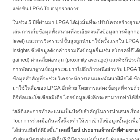
แข่งขัน LPGA Tour ทุกรายการ
ในช่วง 5 ปีที่ผ่านมา LPGA ได้มุ่งมั่นที่จะปรับโครงสร้างฐา
เล่น การเก็บข้อมูลทั้งสนามที่ละเอียดจนถึงข้อมูลการตีลูกกอล์
level) และการวิเคราะห์ขั้นสูงถูกนำมาใช้ครั้งแรกใน LP
Insights ซึ่งข้อมูลดังกล่าวรวมถึงข้อมูลอื่นเช่น สโตรคที่ตีได้เ
gained) ค่าเฉลี่ยต่อหลุม (proximity average) และดัชนีประสิ
การพัฒนาฐานข้อมูลระยะยาวไปอีกก้าวหนึ่งสำหรับ LPGA To
ข้อมูลสำคัญที่จะช่วยวิเคราะห์การเล่นและพัฒนาฝีมือได้ ข้
มาใช้ในสื่อของ LPGA อีกด้วย โดยการแสดงข้อมูลที่ครบถ้ว
ดิจิทัลและโซเชียลมีเดีย โดยข้อมูลเชิงลึกจะสามารถทำให้สื่อเ
“สถิติและการทำคะแนนเป็นปัจจัยสำคัญในการนำเสนอเรื่อง
Tour การร่วมมือกันครั้งนี้จะทำให้เราเข้าถึงข้อมูลขั้นสูงเพื่อใ
ได้ส่วนเสียได้ดียิ่งขึ้น”
เคลลี่ ไฮน์ ประธานเจ้าหน้าที่ฝ่ายขา
กับพันธมิตรเช่นเคพีเอ็มจี ที่มีความมุ่งมั่นต่อผู้เล่นและว