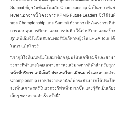
Summit ที่ถูกจัดขึ้นพร้อมกับ Championship นี้ เป็นการเพิ
level นอกจากนี้ โครงการ KPMG Future Leaders ซึ่งได้รั
ของ Championship และ Summit ดังกล่าว เป็นโครงการที่
การมอบทุนการศึกษา และการบ่มฟัก ให้คำปรึกษาและสร้างค
สุดเคพีเอ็มจียังเป็นสปอนเซอร์นักกีฬาหญิงใน LPGA Tour ได้แก
โอนา แม็คไกวร์
“เราภูมิใจที่เป็นหนึ่งในสมาชิกกลุ่มบริษัทเคพีเอ็มจี และสาม
วงการกีฬาและโดยเฉพาะการส่งเสริมวงการกีฬาสำหรับสุภ
หน้าที่บริหาร เคพีเอ็มจี ประเทศไทย เมียนมาร์ และลาว
กล่า
Championship เราหวังว่าเหล่านักกีฬาจะสามารถใช้ประโยชน์จา
จะเห็นสุภาพสตรีในแวดวงกีฬาเพิ่มมากขึ้น และรู้สึกเป็นเกียรติอ
เล็กๆ ของความสำเร็จครั้งนี้”