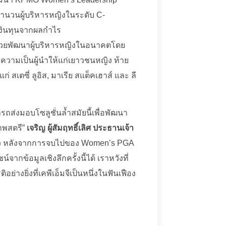
่มจำนวนผู้บริหารหญิงในระดับ C-
บเงินทุนจากผลกำไร
ช่วยพัฒนาผู้บริหารหญิงในอนาคตโดย
วามเป็นผู้นำให้แก่เยาวชนหญิง ท้าย
่ สเตซี่ ลูอิส, มาเรีย สแต็คเฮาส์ และ ลี
ารถส่งมอบโซลูชั่นล้ำสมัยนี้เพื่อพัฒนา
าพสตรี”
เจริญ ผู้สัมฤทธิ์เลิศ ประธานเจ้า
ว หลังจากการจบไปของ Women’s PGA
กข้อมูลเชิงลึกครั้งนี้ได้ เราหวังที่
ย่างยิ่งที่เคพีเอ็มจีเป็นหนึ่งในฟันเฟือง