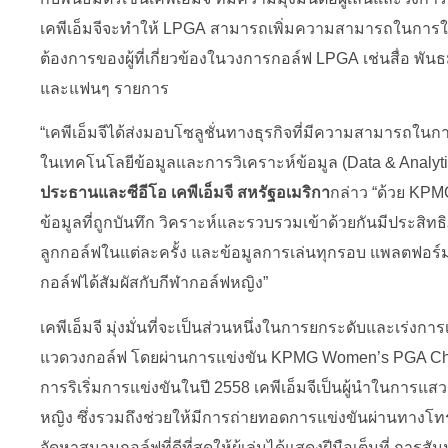
เคพีเอ็มจีจะทำให้ LPGA สามารถเพิ่มความสามารถในการ
ต้องการของผู้ที่เกี่ยวข้องในวงการกอล์ฟ LPGA เช่นสื่อ พ
และแฟนๆ รายการ
“เคพีเอ็มจีได้ส่งมอบโซลูชั่นทางธุรกิจที่มีความสามารถใ
ในเทคโนโลยีข้อมูลและการวิเคราะห์ข้อมูล (Data & Analytics
ประธานและซีอีโอ เคพีเอ็มจี สหรัฐอเมริกา
กล่าว “ด้วย KPM
ข้อมูลที่ถูกบันทึก วิคราะห์และรวบรวมเข้าด้วยกันมีประสิทธิ
ลูกกอล์ฟในแต่ละครั้ง และข้อมูลการเล่นทุกรอบ แพลตฟอร์มนี้จ
กอล์ฟได้สัมผัสกับกีฬากอล์ฟหญิง”
เคพีเอ็มจี มุ่งมั่นที่จะเป็นส่วนหนึ่งในการยกระดับและเร่ง
แวดวงกอล์ฟ โดยผ่านการแข่งขัน KPMG Women’s PGA Cha
การริเริ่มการแข่งขันในปี 2558 เคพีเอ็มจีเป็นผู้นำในการ
หญิง ซึ่งรวมถึงช่วยให้มีการถ่ายทอดการแข่งขันผ่านทางโ
จัดหาสนามกอล์ฟที่ดีที่สุดให้ผู้เล่นได้แสดงฝีมือเต็มที่ ก