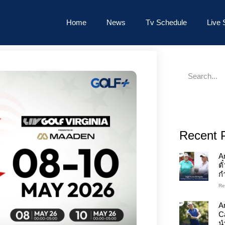
Home
News
Tv Schedule
Live 
Recent 
A
ต
ก
Re
An
C
นำ