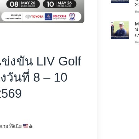
2
Re
M
ฟ
แ
Re
่งขัน LIV Golf
วันที่ 8 – 10
2569
เวอร์จิเนีย
⛳