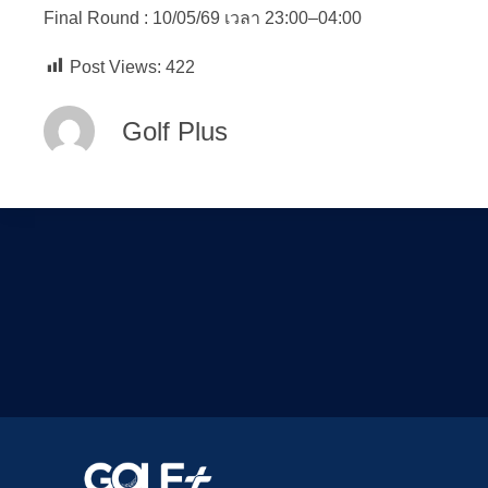
Final Round : 10/05/69 เวลา 23:00–04:00
Post Views:
422
Golf Plus