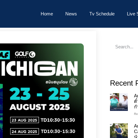
Home
News
Tv Schedule
Live 
Recent 
A
ต
ก
Re
An
C
นำ