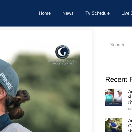
Home
News
Tv Schedule
Live 
Recent 
A
ต
ก
Re
An
C
นำ