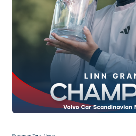
European Tour
,
News