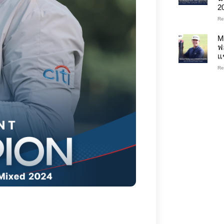
2
Re
M
ฟ
แ
Re