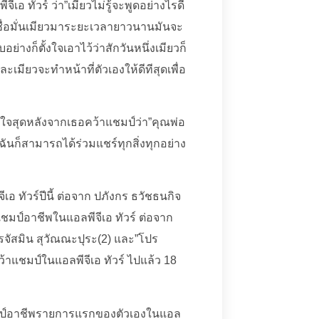
 ทัวร์ ว่า”เมียวไม่รู้จะพูดอย่างไรดี
ื่อมั่นเมียวมาระยะเวลายาวนานมันจะ
อย่างก็ตั้งใจเอาไว้ว่าสักวันหนึ่งเมียวก็
เมียวจะทำหน้าที่ตัวเองให้ดีทีสุดเพื่อ
ีใจสุดหลังจากเธอคว้าแชมป์ว่า”คุณพ่อ
้นฉันก็สามารถได้ร่วมแชร์ทุกสิ่งทุกอย่าง
เอ ทัวร์ปีนี้ ต่อจาก ปภังกร ธวัชธนกิจ
แชมป์อาชีพในแอลพีจีเอ ทัวร์ ต่อจาก
รจัสมิน สุวัณณะปุระ(2) และ”โปร
้าแชมป์ในแอลพีจีเอ ทัวร์ ไปแล้ว 18
้าแชมป์อาชีพรายการแรกของตัวเองในแอล