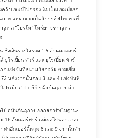
275 เท่ากับ เอ็มม่า ทอลลี่ย์ โปรสาว
สองคว้าแชมป์ไปครอง นับเป็นแชมป์แรก
ล้านบาท และกลายเป็นนักกอล์ฟไทยคนที่
ุฑานุกาล “โปรโม” โมรียา จุฑานุกาล
จ
่น ชิงเงินรางวัลรวม 1.5 ล้านดอลลาร์
ยูโรเปี้ยน ทัวร์ และ ยูโรเปี้ยน ทัวร์
กแข่งขันที่สนามกัลกอร์ม คาสเซิ่ล
72 หลังจากนั้นรอบ 3 และ 4 แข่งขันที่
“โปรเมียว” ปาจรีย์ อนันต์นฤการ นำ
 ปาจรีย์ อนันต์นฤการ ออกสตาร์ทในฐานะ
รวม 16 อันเดอร์พาร์ แต่เธอไปพลาดออก
บมาทำอีกเบอร์ดี้หลุม 8 และ 9 จากนั้นทำ