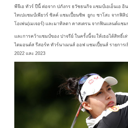
พีจีเอ ทัวร์ ปีนี้ ต่อจาก ปภังกร ธวัชธนกิจ แชมป์เอเอ็นเอ อิน
ไทเปแชมป์เพียวร์ ซิลค์ แชมเปี้ยนชิพ ยูกะ ซาโสะ จากฟิลิปป
โอเพ่น(เมเจอร์) และมาทิลดา คาสเตรน จากฟินแลนด์แชมป์แ
และการคว้าแชมป์ของ ปาจรีย์ ในครั้งนี้จะให้เธอได้สิทธิ์เล่
ไดมอนด์ส รีสอร์ท ทัวร์นาเมนส์ ออฟ แชมเปี้ยนส์ รายการเ
2022 และ 2023