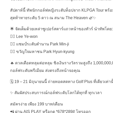
สัปดาห์นี้ ทัพนักกอล์ฟหญิงระดับท็อปจาก KLPGA Tour พร้อม
สุดท้าทายระดับ 5 ดาว ณ สนาม The Heaven 🌿✨
🌟 จัดเต็มด้วยเหล่าซูเปอร์สตาร์แถวหน้าของทัวร์ นำทัพโดย:
🏌️‍♀️ Lee Ye-won
🏌️‍♀️ แชมป์ระดับตำนาน Park Min-ji
🏌️‍♀️ ขวัญใจมหาชน Park Hyun-kyung
🔥 ดวลเดือดหลุมต่อหลุม ชิงเงินรางวัลรวมสูงถึง 1,000,000
กอล์ฟระดับพรีเมียม ส่งตรงถึงหน้าจอคุณ
🗓 19 – 21 มิถุนายนนี้ ถ่ายทอดสดทาง Golf Plus ที่เดียวเท่านั
✨ สัมผัสประสบการณ์กอล์ฟระดับโลกได้ทุกที่ ทุกเวลา
สมัครง่าย เพียง 199 บาท/เดือน
📲 ผ่าน AIS PLAY หรือกด *678*289# โทรออก