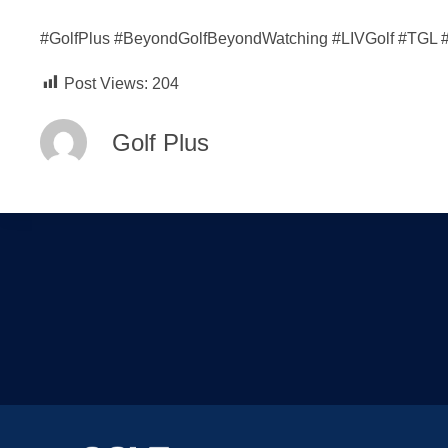
#GolfPlus
#BeyondGolfBeyondWatching
#LIVGolf
#TGL
Post Views:
204
Golf Plus