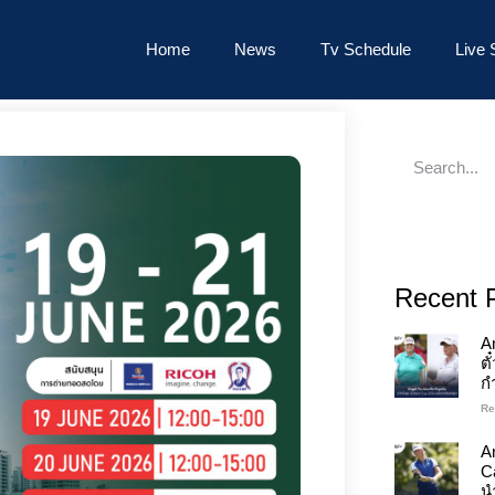
Home
News
Tv Schedule
Live 
Recent 
A
ต
ก
Re
An
C
นำ