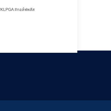
#KLPGA
#กอล์ฟพลัส