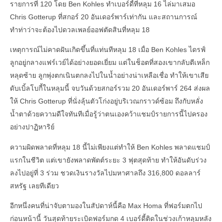
รายการที่ 120 โดย Ben Kohles ทำเบอร์ดี้ที่หลุม 16 ไล่มาเสมอ
Chris Gotterup ที่สกอร์ 20 อันเดอร์พาร์เท่ากัน และสถานการณ์
ทำท่าว่าจะต้องไปดวลเพลย์ออฟตัดสินที่หลุม 18
เหตุการณ์ไม่คาดฝันเกิดขึ้นที่แท่นทีหลุม 18 เมื่อ Ben Kohles ไดรฟ์
ลูกอยู่กลางแฟร์เวย์ได้อย่างยอดเยี่ยม แต่ในช็อตที่สองเขากลับตีเหล็ก
หลุดซ้าย ลูกพุ่งตกเนินตกลงไปในน้ำอย่างน่าเหลือเชื่อ ทำให้เขาเสีย
ดับเบิ้ลโบกี้ในหลุมนี้ จบวันด้วยสกอร์รวม 20 อันเดอร์พาร์ 264 ส่งผล
ให้ Chris Gotterup ที่นั่งลุ้นตัวโก่งอยู่บริเวณกราวด์ซ้อม ถึงกับหลั่ง
น้ำตาด้วยความดีใจทันทีเมื่อรู้ว่าตนเองคว้าแชมป์รายการนี้ไปครอง
อย่างปาฏิหาริย์
ความผิดพลาดที่หลุม 18 นี้ไม่เพียงแต่ทำให้ Ben Kohles พลาดแชมป์
แรกในชีวิต แต่เขายังพลาดพัตต์ระยะ 3 ฟุตสุดท้าย ทำให้อันดับร่วง
ลงไปอยู่ที่ 3 ร่วม ชวดเงินรางวัลไปมหาศาลถึง 316,800 ดอลลาร์
สหรัฐ เลยทีเดียว
อีกหนึ่งคนที่น่าจับตามองในสัปดาห์นี้คือ Max Homa ที่ฟอร์มตกไป
ก่อนหน้านี้ วันสุดท้ายระเบิดฟอร์มกด 4 เบอร์ดี้ติดในช่วงเก้าหลุมหลัง