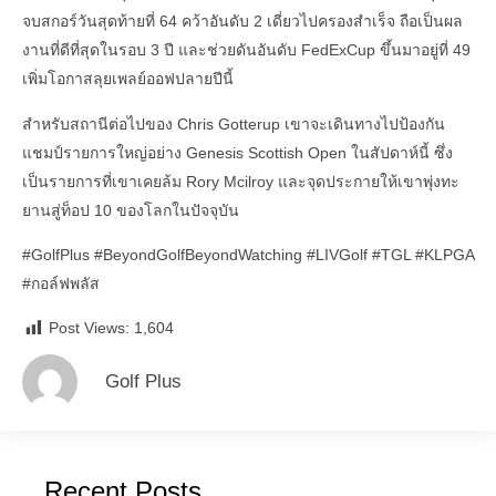
จบสกอร์วันสุดท้ายที่ 64 คว้าอันดับ 2 เดี่ยวไปครองสำเร็จ ถือเป็นผล
งานที่ดีที่สุดในรอบ 3 ปี และช่วยดันอันดับ FedExCup ขึ้นมาอยู่ที่ 49
เพิ่มโอกาสลุยเพลย์ออฟปลายปีนี้
สำหรับสถานีต่อไปของ Chris Gotterup เขาจะเดินทางไปป้องกัน
แชมป์รายการใหญ่อย่าง Genesis Scottish Open ในสัปดาห์นี้ ซึ่ง
เป็นรายการที่เขาเคยล้ม Rory Mcilroy และจุดประกายให้เขาพุ่งทะ
ยานสู่ท็อป 10 ของโลกในปัจจุบัน
#GolfPlus
#BeyondGolfBeyondWatching
#LIVGolf
#TGL
#KLPGA
#กอล์ฟพลัส
Post Views:
1,604
Golf Plus
Recent Posts