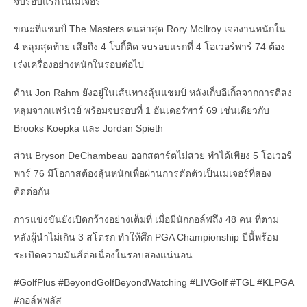
จบรอบแรกในเมเจอร์
ขณะที่แชมป์ The Masters คนล่าสุด Rory McIlroy เจองานหนักใน
4 หลุมสุดท้าย เสียถึง 4 โบกี้ติด จบรอบแรกที่ 4 โอเวอร์พาร์ 74 ต้อง
เร่งเครื่องอย่างหนักในรอบต่อไป
ด้าน Jon Rahm ยังอยู่ในเส้นทางลุ้นแชมป์ หลังเก็บอีเกิ้ลจากการตีลง
หลุมจากแฟร์เวย์ พร้อมจบรอบที่ 1 อันเดอร์พาร์ 69 เช่นเดียวกับ
Brooks Koepka และ Jordan Spieth
ส่วน Bryson DeChambeau ออกสตาร์ตไม่สวย ทำได้เพียง 5 โอเวอร์
พาร์ 76 มีโอกาสต้องลุ้นหนักเพื่อผ่านการตัดตัวเป็นเมเจอร์ที่สอง
ติดต่อกัน
การแข่งขันยังเปิดกว้างอย่างเต็มที่ เมื่อมีนักกอล์ฟถึง 48 คน ที่ตาม
หลังผู้นำไม่เกิน 3 สโตรก ทำให้ศึก PGA Championship ปีนี้พร้อม
ระเบิดความมันส์ต่อเนื่องในรอบสองแน่นอน
#GolfPlus
#BeyondGolfBeyondWatching
#LIVGolf
#TGL
#KLPGA
#กอล์ฟพลัส