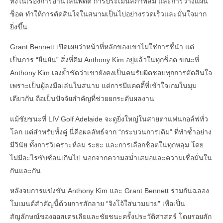
ทั้งในเรื่องการอ่านไลน์พัตต์ การประเมินสภาพลม และการวางแผน
ช็อต ทำให้การตัดสินใจในสนามเป็นไปอย่างรวดเร็วและมั่นใจมาก
ยิ่งขึ้น
Grant Bennett เปิดเผยว่าหน้าที่หลักของเขาไม่ใช่การชี้นำ แต่
เป็นการ “ยืนยัน” สิ่งที่คิม Anthony Kim อยู่แล้วในทุกช็อต ขณะที่
Anthony Kim เองย้ำชัดว่าเขายังคงเป็นคนรับผิดชอบทุกการตัดสินใจ
เพราะเป็นผู้ลงมือเล่นในสนาม แต่การมีแคดดี้ที่เข้าใจเกมในมุม
เดียวกัน ถือเป็นปัจจัยสำคัญที่ช่วยยกระดับผลงาน
แม้ชัยชนะที่ LIV Golf Adelaide จะดูยิ่งใหญ่ในสายตาแฟนกอล์ฟทั่ว
โลก แต่สำหรับทั้งคู่ นี่คือผลลัพธ์จาก “กระบวนการเดิม” ที่ทำซ้ำอย่าง
มีวินัย ทั้งการวิเคราะห์ลม ระยะ และการเลือกช็อตในทุกหลุม โดย
ไม่มีอะไรซับซ้อนเกินไป นอกจากความสม่ำเสมอและความเชื่อมั่นใน
กันและกัน
หลังจบการแข่งขัน Anthony Kim และ Grant Bennett ร่วมกันฉลอง
โมเมนต์สำคัญนี้ด้วยการสักลาย “จิงโจ้ใส่นวมมวย” เพื่อเป็น
สัญลักษณ์ของออสเตรเลียและชัยชนะครั้งประวัติศาสตร์ โดยรอยสัก