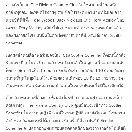
อย่างไรก็ตาม The Riviera Country Club ไม่ใช่สนามที่ “ยอดนัก
กอล์ฟทุกคน” จะพิชิตได้ง่ายๆ รายชื่อโปรระดับตำนานที่ไม่เคยคว้า
แชมป์ที่นี่มีทั้ง Tiger Woods, Jack Nicklaus และ Rory McIlroy โดย
เฉพาะ Rory McIlroy แม้ยังไม่เคยชนะ แต่เคยจบรองแชมป์มาแล้ว
และยังถูกยกให้เป็นหนึ่งในตัวเต็งของสัปดาห์นี้ เช่นเดียวกับ Scottie
Scheffler
เหตุผลสำคัญคือ “ฟอร์มปัจจุบัน” ของ Scottie Scheffler ที่ตอนนี้กำลัง
ร้อนแรงที่สุดในทัวร์ เขาคว้าแชมป์มาแล้วในฤดูกาลนี้ และจบอันดับ
ท็อป 4 ติดต่อกันถึง 8 รายการ อีกทั้งยังสร้างสถิติท็อป 10 ติดต่อกันยา
วนานที่สุดในยุคโมเดิร์น ด้วยผลงานติดท็อป 10 ถึง 18 รายการรวด
ตัวเลขเหล่านี้สะท้อนความสม่ำเสมอในระดับที่แทบไม่มีใครเทียบได้
ด้วยสภาพสนามที่ต้องการทั้งพลังไดรฟ์ ความแม่นยำ และเกมเหล็ก
คุณภาพสูง The Riviera Country Club ดูเหมือนจะเข้าทาง Scottie
Scheffler ในทางทฤษฎี เพียงแต่ในทางปฏิบัติ เขายังไม่เคย “ไขความ
ลับ” ของสนามแห่งนี้ได้อย่างแท้จริง หรือปีนี้จะเป็นปีที่ Scottie
Scheffler จะปลดล็อกบททดสอบสุดคลาสสิกของวงการกอล์ฟได้เสียที