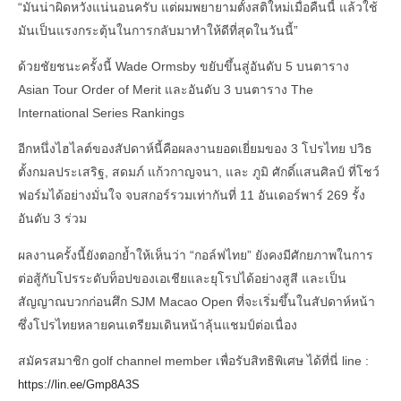
“มันน่าผิดหวังแน่นอนครับ แต่ผมพยายามตั้งสติใหม่เมื่อคืนนี้ แล้วใช้
มันเป็นแรงกระตุ้นในการกลับมาทำให้ดีที่สุดในวันนี้”
ด้วยชัยชนะครั้งนี้ Wade Ormsby ขยับขึ้นสู่อันดับ 5 บนตาราง
Asian Tour Order of Merit และอันดับ 3 บนตาราง The
International Series Rankings
อีกหนึ่งไฮไลต์ของสัปดาห์นี้คือผลงานยอดเยี่ยมของ 3 โปรไทย ปวิธ
ตั้งกมลประเสริฐ, สดมภ์ แก้วกาญจนา, และ ภูมิ ศักดิ์แสนศิลป์ ที่โชว์
ฟอร์มได้อย่างมั่นใจ จบสกอร์รวมเท่ากันที่ 11 อันเดอร์พาร์ 269 รั้ง
อันดับ 3 ร่วม
ผลงานครั้งนี้ยังตอกย้ำให้เห็นว่า “กอล์ฟไทย” ยังคงมีศักยภาพในการ
ต่อสู้กับโปรระดับท็อปของเอเชียและยุโรปได้อย่างสูสี และเป็น
สัญญาณบวกก่อนศึก SJM Macao Open ที่จะเริ่มขึ้นในสัปดาห์หน้า
ซึ่งโปรไทยหลายคนเตรียมเดินหน้าลุ้นแชมป์ต่อเนื่อง
สมัครสมาชิก golf channel member เพื่อรับสิทธิพิเศษ ได้ที่นี่ line :
https://lin.ee/Gmp8A3S