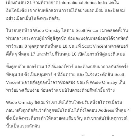
เพียงอันดับ 21 ร่วมที่รายการ International Series India แต่ใน
อินโดนีเซีย เขากลับพลิกสถานการณ์ได้อย่างยอดเยี่ยม และปิดเกม
อย่างเยือกเย็นในจังหวะตัดสิน
ในรอบสุดท้าย Wade Ormsby ไล่ตาม Scott Vincent มาตลอดทั้งวัน
ท่ามกลางกระดานผู้นำที่สูสีสุดขีด ก่อนจะบังคับเพลย์ออฟได้จากพัตต์
พาร์ระยะ 8 ฟุตสุดกดดันที่หลุม 18 ขณะที่ Scott Vincent พลาดเบอร์
ดี้สั้นๆ ที่หลุม 17 และทำโบกี้ในหลุม 16 เปิดโอกาสให้คู่แข่งตีเสมอ
ทั้งคู่จบด้วยสกอร์รวม 12 อันเดอร์พาร์ และต้องกลับมาดวลกันอีกครั้ง
ที่หลุม 18 ซึ่งเป็นหลุมพาร์ 4 ที่อันตราย และในจังหวะตัดสิน Scott
Vincent พลาดส่งลูกลงน้ำจากช็อตสอง ขณะที่ Wade Ormsby เก็บ
พาร์อย่างเรียบง่าย ก่อนคว้าแชมป์ไปครองด้วยสีหน้ายิ้มกว้าง
Wade Ormsby ยังเผยว่าเขาเพิ่งได้รับโทษปรับหนึ่งสโตรกเมื่อวัน
ก่อน หลังถูกตัดสินว่าทำลูกขยับโดยไม่ได้ตั้งใจตอน Address ที่หลุม 4
ซึ่งเป็นจังหวะที่อาจทำให้หลายคนเสียขวัญ แต่เขากลับใช้เหตุการณ์
นั้นเป็นแรงผลักดัน