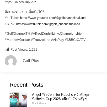
https://lin.ee/Gmp8A3S
ติดตามข่าวสารเพิ่มเติมได้ที่
YouTube:
https://www.youtube.com/@golfchannelthailand
TikTok:
https://www.tiktok.com/@golf_channelthailand
#GolfChannelTH
#AlfredDunhillLinksChampionship
#MatthewJordan
#Truevisions
#AisPlay
#3BBGIGATV
Post Views:
1,282
Golf Plus
Recent Posts
Angel Yin-Jennifer Kupcho คว้าตั๋วลุย
Solheim Cup 2026 ผนึกกำลังสหรัฐฯ
Read More »