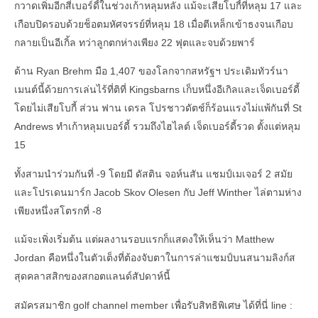
กวาดเพิ่มอีกสี่เบอร์ดี้ในช่วงเก้าหลุมหลัง แม้จะเสียโบกี้ที่หลุม 17 และ
เกือบปิดรอบด้วยช็อตมหัศจรรย์ที่หลุม 18 เมื่อตีเหล็กเข้าธงจนเกือบ
กลายเป็นอีเกิ้ล ทว่าลูกตกห่างเพียง 22 ฟุตและจบด้วยพาร์
ด้าน Ryan Brehm มือ 1,407 ของโลกจากสหรัฐฯ ประเดิมทัวร์นา
เมนต์นี้ด้วยการเล่นไร้ที่ติที่ Kingsbarns เก็บหนึ่งอีเกิลและเจ็ดเบอร์ดี้
โดยไม่เสียโบกี้ ส่วน ฟาน เดรล โปรชาวดัตช์ก็ร้อนแรงไม่แพ้กันที่ St
Andrews ทำเก้าหลุมเบอร์ดี้ รวมถึงไฮไลต์ เจ็ดเบอร์ดี้รวด ตั้งแต่หลุม
15
ทั้งสามนำร่วมกันที่ -9 โดยมี ดัสติน จอห์นสัน แชมป์เมเจอร์ 2 สมัย
และโปรเดนมาร์ก Jacob Skov Olesen กับ Jeff Winther ไล่ตามห่าง
เพียงหนึ่งสโตรกที่ -8
แม้จะเพิ่งเริ่มต้น แต่ผลงานรอบแรกก็แสดงให้เห็นว่า Matthew
Jordan คือหนึ่งในตัวเต็งที่ต้องจับตาในการล่าแชมป์บนสนามลิงก์ส
สุดคลาสสิกของสกอตแลนด์สัปดาห์นี้
สมัครสมาชิก golf channel member เพื่อรับสิทธิพิเศษ ได้ที่นี่ line :