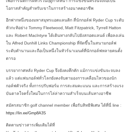
เพื่อการันตีการ์ดทัวร์ในฤดูกาลหน้า การแข่งขันครั้งนี้จึงถือเป็น
โอกาสสำคัญสำหรับเขาในการสร้างอนาคตอาชีพ
อีกฟากหนึ่งของมหาสมุทรแอตแลนติก สี่นักกอล์ฟ Ryder Cup ระดับ
หัวกะทิอย่าง Tommy Fleetwood, Matt Fitzpatrick, Tyrrell Hatton
และ Robert MacIntyre ได้เดินทางกลับไปยังสกอตแลนด์ เพื่อลงเล่น
ใน Alfred Dunhill Links Championship ที่จัดขึ้นในสนามกอล์ฟ
ระดับตำนานและถือเป็นหนึ่งในทัวร์นาเมนต์ที่นักกอล์ฟหลายคนตั้ง
ตารอ
บรรยากาศหลัง Ryder Cup จึงยังคงคึกคัก แม้การแข่งขันจะจบลง
แล้ว แต่แฟนกอล์ฟทั่วโลกยังคงจับตามองการเคลื่อนไหวของนัก
กอล์ฟตัวจริง ทั้งการปรับฟอร์ม การสะสมคะแนน และการสร้างแรง
บันดาลใจครั้งใหม่ในการไล่ล่าความสำเร็จบนเส้นทางอาชีพ
สมัครสมาชิก golf channel member เพื่อรับสิทธิพิเศษ ได้ที่นี่ line :
https://lin.ee/Gmp8A3S
ติดตามข่าวสารเพิ่มเติมได้ที่