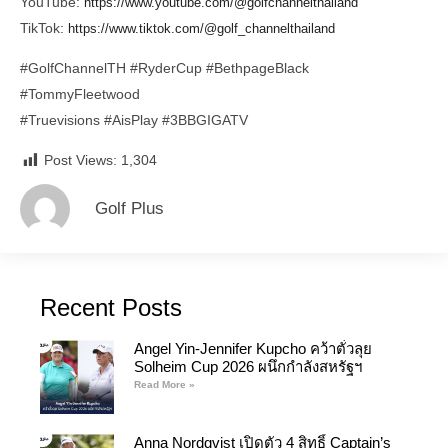
YouTube:
https://www.youtube.com/@golfchannelthailand
TikTok:
https://www.tiktok.com/@golf_channelthailand
#GolfChannelTH
#RyderCup
#BethpageBlack
#TommyFleetwood
#Truevisions
#AisPlay
#3BBGIGATV
Post Views:
1,304
Golf Plus
Recent Posts
Angel Yin-Jennifer Kupcho คว้าตั๋วลุย
Solheim Cup 2026 ผนึกกำลังสหรัฐฯ
Read More »
Anna Nordqvist เปิดตัว 4 สิทธิ์ Captain’s