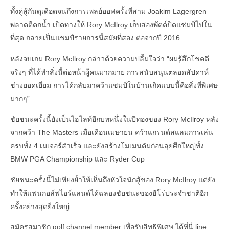
ทั้งคู่สู้กันดุเดือดจนถึงการเพลย์ออฟครั้งที่สาม Joakim Lagergren
พลาดตีตกน้ำ เปิดทางให้ Rory McIlroy เก็บสองพัตต์ปิดแชมป์ไปใน
ที่สุด กลายเป็นแชมป์รายการนี้สมัยที่สอง ต่อจากปี 2016
หลังจบเกม Rory McIlroy กล่าวด้วยความปลื้มใจว่า “ผมรู้สึกโชคดี
จริงๆ ที่ได้ทำสิ่งนี้ต่อหน้าผู้คนมากมาย การสนับสนุนตลอดสัปดาห์
ช่างยอดเยี่ยม การได้กลับมาคว้าแชมป์ในบ้านเกิดแบบนี้คือสิ่งที่พิเศษ
มากๆ”
ชัยชนะครั้งนี้ยังเป็นไฮไลท์อีกบทหนึ่งในปีทองของ Rory McIlroy หลัง
จากคว้า The Masters เมื่อเดือนเมษายน คว้าแกรนด์สแลมการเล่น
ครบทั้ง 4 เมเจอร์สำเร็จ และยังสร้างโมเมนตัมก่อนลุยศึกใหญ่ทั้ง
BMW PGA Championship และ Ryder Cup
ชัยชนะครั้งนี้ไม่เพียงย้ำให้เห็นถึงหัวใจนักสู้ของ Rory McIlroy แต่ยัง
ทำให้แฟนกอล์ฟไอร์แลนด์ได้ฉลองชัยชนะของฮีโร่ประจำชาติอีก
ครั้งอย่างสุดยิ่งใหญ่
สมัครสมาชิก golf channel member เพื่อรับสิทธิพิเศษ ได้ที่นี่ line :