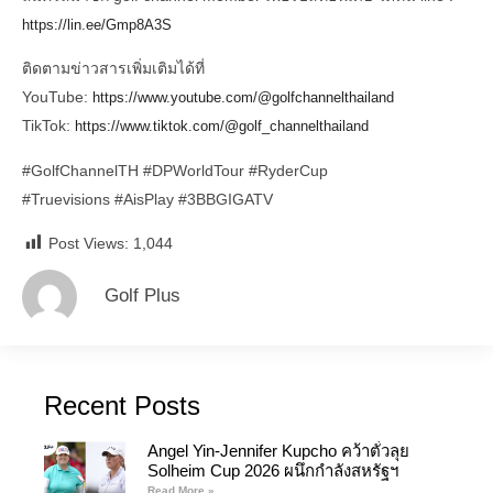
https://lin.ee/Gmp8A3S
ติดตามข่าวสารเพิ่มเติมได้ที่
YouTube:
https://www.youtube.com/@golfchannelthailand
TikTok:
https://www.tiktok.com/@golf_channelthailand
#GolfChannelTH
#DPWorldTour #RyderCup
#Truevisions
#AisPlay
#3BBGIGATV
Post Views:
1,044
Golf Plus
Recent Posts
Angel Yin-Jennifer Kupcho คว้าตั๋วลุย
Solheim Cup 2026 ผนึกกำลังสหรัฐฯ
Read More »