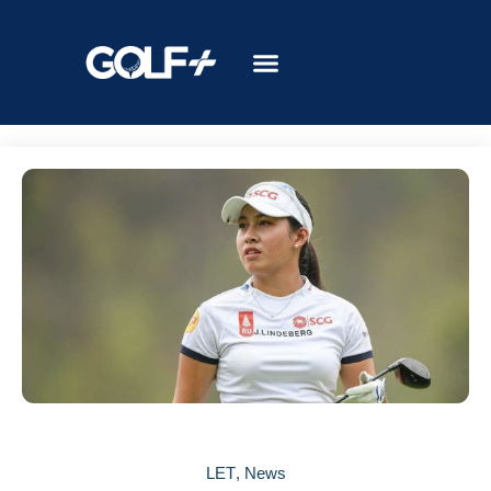
LET
,
News