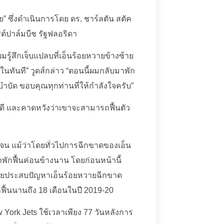
้อย” ซึ่งดำเนินการโดย ดร. ชาร์ลตัน สตัค
สต์ปาล์มบีช รัฐฟลอริดา
รู้สึกเจ็บแปลบที่เอ็นร้อยหวายข้างซ้าย
นทันที” วูดส์กล่าว “ตอนนี้ผมกลับมาพัก
ำบัด ขอบคุณทุกท่านที่ให้กำลังใจครับ”
้วยดี และคาดหวังว่าเขาจะสามารถฟื้นตัว
ดเจน แม้ว่าโดยทั่วไปการฉีกขาดของเอ็น
พักฟื้นค่อนข้างนาน โดยก่อนหน้านี้
งก็เคยประสบปัญหาเอ็นร้อยหวายฉีกขาด
กฟื้นนานถึง 18 เดือนในปี 2019-20
York Jets ใช้เวลาเพียง 77 วันหลังการ