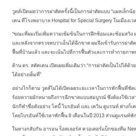
วูดส์เปิดเผยว่าการผ่าตัดครั้งนี้เป็นการผ่าตัดแบบ “แผลเล็กน
เคน ที่โรงพยาบาล Hospital for Special Surgery ในเมืองเว
“ขณะที่ผมเริ่มเพิ่มความเข้มข้นในการฝึกซ้อมและซ้อมสวิง ผม
และหลังจากตรวจพบว่าเอ็นได้ฉีกขาด ผมจึงเข้ารับการผ่าตัดใ
ฟื้นที่บ้านแล้ว และจะเน้นไปที่การฟื้นตัวและการทำกายภาพบ
ด้าน ดร. สตัคเคน เปิดเผยเพิ่มเติมว่า “การผ่าตัดเป็นไปได้ด
ได้อย่างเต็มที่”
อย่างไรก็ตาม วูดส์ไม่ได้เปิดเผยระยะเวลาในการพักฟื้นที่ชั
ร้อยหวายมักหมายถึงการฉีกขาดแบบสมบูรณ์ ซึ่งต้องใช้เวลา
นักกีฬาชื่อดังอย่าง โคบี้ ไบรอันท์ และ เควิน ดูแรนท์ ต่า
โดยไบรอันท์ใช้เวลาพักฟื้น 8 เดือนในปี 2013 ส่วนดูแรนท์พั
ในทางกลับกัน อารอน ร็อดเจอร์ส ควอเตอร์แบ็กของทีม New 