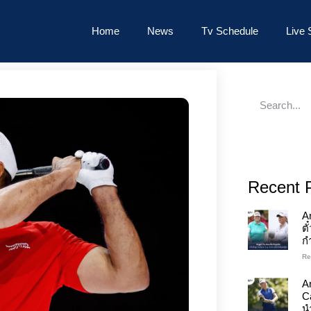
Home
News
Tv Schedule
Live 
Recent 
A
ต
ก
Re
An
C
นำ