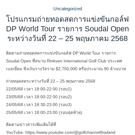
Uncategorized
โปรแกรมถ่ายทอดสดการแข่งขันกอล์ฟ
DP World Tour รายการ Soudal Open
ระหว่างวันที่ 22 – 25 พฤษภาคม 2568
ติดตามถ่ายทอดสดการแข่งขันกอล์ฟ DP World Tour รายการ
Soudal Open ที่สนาม Rinkven International Golf Club ประเทศ
เบลเยี่ยม ชิงเงินรางวัลรวม $2,750,000 หรือประมาณ 90 ล้านบาท
ถ่ายทอดสดระหว่างวันที่ 22 – 25 พฤษภาคม 2568
22/05/68 เวลา 18:00-22:00 (รอบ1)
23/05/68 เวลา 18:00-22:00 (รอบ2)
24/05/68 เวลา 18:30-23:00 (รอบ3)
25/05/68 เวลา 18:00-23:00 (รอบสุดท้าย)
ติดตามข่าวสารเพิ่มเติมได้ที่
YouTube: https://www.youtube.com/@golfchannelthailand