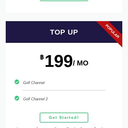
POPULAR
TOP UP
199
฿
/ MO
Golf Channel
Golf Channel 2
Get Started!