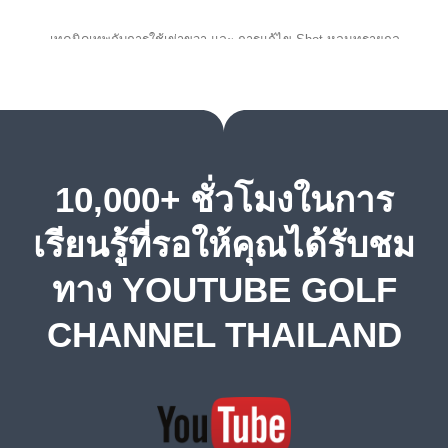
เทคนิดเทพกับการใช้เข่าขวา และ การแก้ไข Shot หลุมทรายกลาง Fairway ที่ดีที่สุด
เทคนิคการตีเหล็กยาวให้ลอย
พัตเตอร์มีกี่แบบ และการพัตต์แบบไหนถึงจะเหมาะกับพัตเตอร์ที่คุณเลือกใช้?
10,000+ ชั่วโมงในการ
หากรู้เทคนิคเหล่านี้ การตีให้เกาะธงก็ไม่ใช่เรื่องยาก
เรียนรู้ที่รอให้คุณได้รับชม
Trick การตีให้ไกลและตรง ต้องทำอย่างไร จากเทพโจ๊ก
ทาง YOUTUBE GOLF
ชิพเช่นไรให้หยุด ได้ดั่งใจ
CHANNEL THAILAND