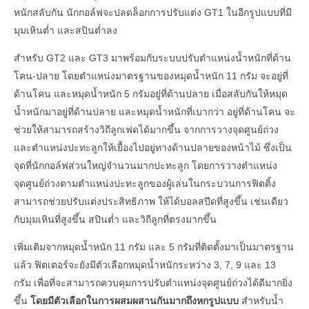
หนักสลับกัน นักกอล์ฟจะปลดล็อกการปรับแต่ง GT1 ในอีกรูปแบบที่มี
มุมเหินต่ำ และสปินต่ำลง
สำหรับ GT2 และ GT3 มาพร้อมกับระบบปรับตำแหน่งน้ำหนักที่ด้าน
โคน-ปลาย โดยตำแหน่งมาตรฐานของหมุดน้ำหนัก 11 กรัม จะอยู่ที่
ด้านโคน และหมุดน้ำหนัก 5 กรัมอยู่ที่ด้านปลาย เมื่อสลับกันให้หมุด
น้ำหนักมาอยู่ที่ด้านปลาย และหมุดน้ำหนักที่เบากว่า อยู่ที่ด้านโคน จะ
ช่วยให้สามารถสร้างวิถีลูกเฟดได้มากขึ้น จากการวางจุดศูนย์ถ่วง
และตำแหน่งปะทะลูกให้เยื้องไปอยู่ทางด้านปลายของหน้าไม้ ซึ่งเป็น
จุดที่นักกอล์ฟส่วนใหญ่จำนวนมากปะทะลูก โดยการวางตำแหน่ง
จุดศูนย์ถ่วงตามตำแหน่งปะทะลูกของผู้เล่นในกระบวนการฟิตติ้ง
สามารถช่วยปรับแต่งประสิทธิภาพ ให้ได้บอลสปีดที่สูงขึ้น เช่นเดียว
กับมุมเหินที่สูงขึ้น สปินต่ำ และวิถีลูกที่ตรงมากขึ้น
เพิ่มเติมจากหมุดน้ำหนัก 11 กรัม และ 5 กรัมที่ติดตั้งมาเป็นมาตรฐาน
แล้ว ฟิตเตอร์จะยังมีตัวเลือกหมุดน้ำหนักระหว่าง 3, 7, 9 และ 13
กรัม เพื่อที่จะสามารถควบคุมการปรับตำแหน่งจุดศูนย์ถ่วงได้ดีมากยิ่ง
ขึ้น
โดยมีตัวเลือกในการผสมผสานกันมากถึงหกรูปแบบ
สำหรับน้ำ