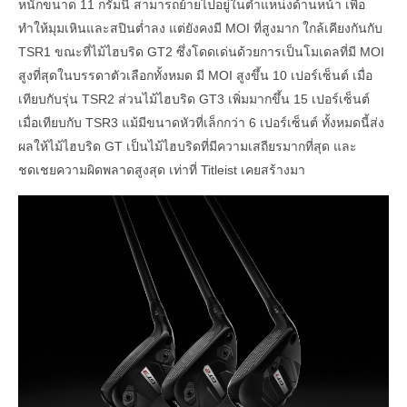
หนักขนาด 11 กรัมนี้ สามารถย้ายไปอยู่ในตำแหน่งด้านหน้า เพื่อ
ทำให้มุมเหินและสปินต่ำลง แต่ยังคงมี MOI ที่สูงมาก ใกล้เคียงกันกับ
TSR1 ขณะที่ไม้ไฮบริด GT2 ซึ่งโดดเด่นด้วยการเป็นโมเดลที่มี MOI
สูงที่สุดในบรรดาตัวเลือกทั้งหมด มี MOI สูงขึ้น 10 เปอร์เซ็นต์ เมื่อ
เทียบกับรุ่น TSR2 ส่วนไม้ไฮบริด GT3 เพิ่มมากขึ้น 15 เปอร์เซ็นต์
เมื่อเทียบกับ TSR3 แม้มีขนาดหัวที่เล็กกว่า 6 เปอร์เซ็นต์ ทั้งหมดนี้ส่ง
ผลให้ไม้ไฮบริด GT เป็นไม้ไฮบริดที่มีความเสถียรมากที่สุด และ
ชดเชยความผิดพลาดสูงสุด เท่าที่ Titleist เคยสร้างมา