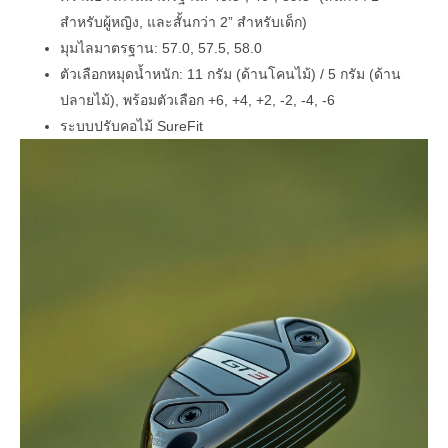
สำหรับผู้หญิง, และสั้นกว่า 2” สำหรับเด็ก)
มุมไลมาตรฐาน: 57.0, 57.5, 58.0
ตัวเลือกหมุดน้ำหนัก: 11 กรัม (ด้านโคนไม้) / 5 กรัม (ด้าน
ปลายไม้), พร้อมตัวเลือก +6, +4, +2, -2, -4, -6
ระบบปรับคอไม้ SureFit