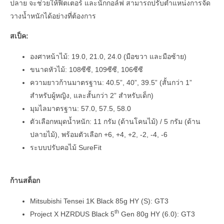
ปลาย จะช่วยให้ฟิตเตอร์ และนักกอล์ฟ สามารถปรับตำแหน่งการจัด
วางน้ำหนักได้อย่างที่ต้องการ
สเป็ค
:
องศาหน้าไม้: 19.0, 21.0, 24.0 (มือขวา และมือซ้าย)
ขนาดหัวไม้: 108ซีซี, 109ซีซี, 106ซีซี
ความยาวก้านมาตรฐาน: 40.5”, 40”, 39.5” (สั้นกว่า 1”
สำหรับผู้หญิง, และสั้นกว่า 2” สำหรับเด็ก)
มุมไลมาตรฐาน: 57.0, 57.5, 58.0
ตัวเลือกหมุดน้ำหนัก: 11 กรัม (ด้านโคนไม้) / 5 กรัม (ด้าน
ปลายไม้), พร้อมตัวเลือก +6, +4, +2, -2, -4, -6
ระบบปรับคอไม้ SureFit
ก้านสต็อก
Mitsubishi Tensei 1K Black 85g HY (S): GT3
th
Project X HZRDUS Black 5
Gen 80g HY (6.0): GT3