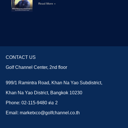
Read More »
CONTACT US
Golf Channel Center, 2nd floor
999/1 Ramintra Road, Khan Na Yao Subdistrict,
Khan Na Yao District, Bangkok 10230
Phone: 02-115-9480 ต่อ 2
Email: marketxco@golfchannel.co.th