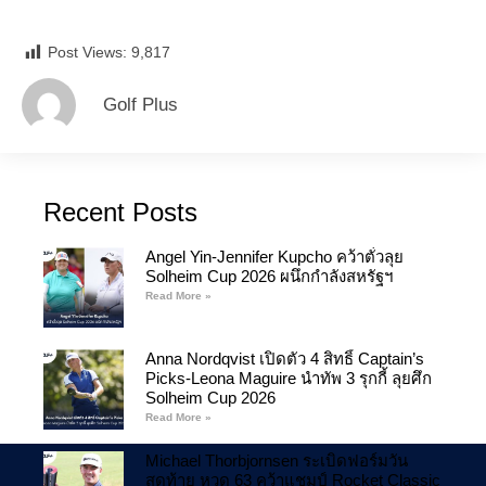
Post Views:
9,817
Golf Plus
Recent Posts
Angel Yin-Jennifer Kupcho คว้าตั๋วลุย
Solheim Cup 2026 ผนึกกำลังสหรัฐฯ
Read More »
Anna Nordqvist เปิดตัว 4 สิทธิ์ Captain’s
Picks-Leona Maguire นำทัพ 3 รุกกี้ ลุยศึก
Solheim Cup 2026
Read More »
Michael Thorbjornsen ระเบิดฟอร์มวัน
สุดท้าย หวด 63 คว้าแชมป์ Rocket Classic