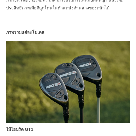
ประสิทธิภาพเมื่อตีลูกโดนในตำแหน่งด้านล่างของหน้าไม้
ภาพรวมแต่ละโมเดล
ไม้ไฮบริด
GT1