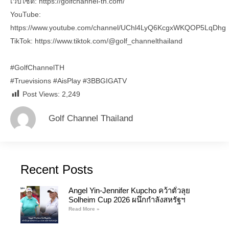
เว็บไซต์: https://golfchannel-th.com/
YouTube:
https://www.youtube.com/channel/UChl4LyQ6KcgxWKQOP5LqDhg
TikTok: https://www.tiktok.com/@golf_channelthailand
#GolfChannelTH
#Truevisions
#AisPlay
#3BBGIGATV
Post Views:
2,249
Golf Channel Thailand
Recent Posts
Angel Yin-Jennifer Kupcho คว้าตั๋วลุย
Solheim Cup 2026 ผนึกกำลังสหรัฐฯ
Read More »