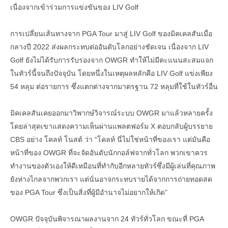
เนื่องจากเข้าร่วมการแข่งขันของ LIV Golf
การเปลี่ยนเส้นทางจาก PGA Tour มาสู่ LIV Golf ของมิคเคลสันเมื่อ
กลางปี 2022 ส่งผลกระทบต่ออันดับโลกอย่างชัดเจน เนื่องจาก LIV
Golf ยังไม่ได้รับการรับรองจาก OWGR ทำให้ไม่มีคะแนนสะสมแจก
ในทัวร์นี้จนถึงปัจจุบัน โดยหนึ่งในเหตุผลหลักคือ LIV Golf แข่งเพียง
54 หลุม ต่อรายการ ซึ่งแตกต่างจากมาตรฐาน 72 หลุมที่ใช้ในทัวร์อื่น
มิคเคลสันเคยออกมาวิพากษ์วิจารณ์ระบบ OWGR มาแล้วหลายครั้ง
โดยล่าสุดเขาแสดงความเห็นผ่านแพลตฟอร์ม X ตอบกลับผู้บรรยาย
CBS อย่าง โคลท์ โนสต์ ว่า “โคลท์ นี่ไม่ใช่หน้าที่ของเรา แต่มันคือ
หน้าที่ของ OWGR ที่จะจัดอันดับนักกอล์ฟจากทั่วโลก พวกเขาควร
ทำงานของตัวเองให้ดีเหมือนที่ทำกับอีกหลายทัวร์ซึ่งมีผู้เล่นที่คุณภาพ
ยังห่างไกลจากพวกเรา แต่นั่นอาจกระทบรายได้จากการถ่ายทอดสด
ของ PGA Tour ซึ่งเป็นสิ่งที่ผู้มีอำนาจไม่อยากให้เกิด”
OWGR ปัจจุบันพิจารณาผลงานจาก 24 ทัวร์ทั่วโลก ขณะที่ PGA