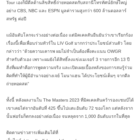
Tour เองก็มีดีลด้านลิขสิทธิ์ถ่ายทอดสดกับสถานีโทรทัศน์ยักษ์ใหญ่
อย่าง CBS, NBC และ ESPN มูลค่ารวมสูงกว่า 600 ล้านดอลลาร์
สหรัฐ ต่อปี
แม้อันดับโลกจะร่วงอย่างต่อเนื่อง แต่มิคเคลสันยืนยันว่าเขาเรียกร้อง
เรื่องนี้เพื่อเพื่อนร่วมทัวร์ใน LIV Golf มากกว่าประโยชน์ส่วนตัว โดย
กล่าวว่า “ด้วยความเคารพ ผมไม่จำเป็นต้องพึ่งคะแนน OWGR
สำหรับตัวเอง เพราะผมยังได้สิทธิ์ลงแข่งเมเจอร์ 3 รายการอีก 13 ปี
สิ่งที่ผมทำคือการพูดความจริง และเปิดเผยเบื้องหลังของการสมรู้ร่วม
คิดที่ทำให้ผู้มีอำนาจอย่างเจย์ โมนาแฮน ได้ประโยชน์เต็มๆ จากดีล
ถ่ายทอดสด”
ทั้งนี้ หลังผลงานใน The Masters 2023 ที่มิคเคลสันคว้ารองแชมป์ได้
เขาเคยไต่จากอันดับที่ 425 ขึ้นไปแตะอันดับ 72 ของโลก แต่หลังจาก
นั้นฟอร์มก็ตกลงอย่างต่อเนื่อง จนหลุดจาก 1,000 อันดับแรกในที่สุด
ติดตามข่าวสารเพิ่มเติมได้ที่