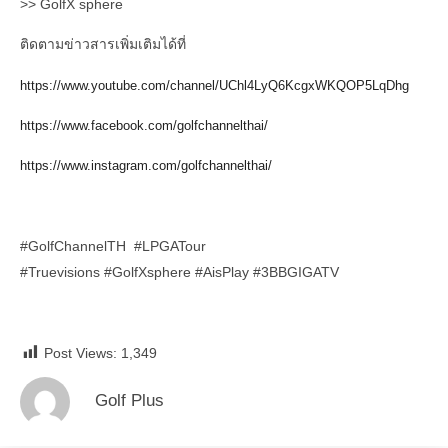
>> GolfX sphere
ติดตามข่าวสารเพิ่มเติมได้ที่
https://www.youtube.com/channel/UChl4LyQ6KcgxWKQOP5LqDhg
https://www.facebook.com/golfchannelthai/
https://www.instagram.com/golfchannelthai/
#GolfChannelTH #LPGATour
#Truevisions #GolfXsphere #AisPlay #3BBGIGATV
Post Views:
1,349
Golf Plus