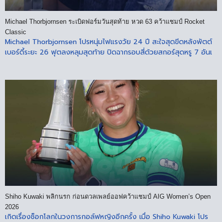
Michael Thorbjornsen ระเบิดฟอร์มวันสุดท้าย หวด 63 คว้าแชมป์ Rocket
Classic
Michael Thorbjornsen โปรหนุ่มไฟแรงวัย 24 ปี สะใจสุดขีดหลังพัตต์
เบอร์ดี้ระยะ 26 ฟุตลงหลุมสุดท้าย ปิดฉากรอบสี่ด้วยสกอร์สุดหรู 7 อันเ
Shiho Kuwaki พลิกนรก ก่อนดวลเพลย์ออฟคว้าแชมป์ AIG Women’s Open
2026
เกิดเรื่องช็อกโลกในวงการกอล์ฟหญิงอีกครั้ง เมื่อ Shiho Kuwaki โปร