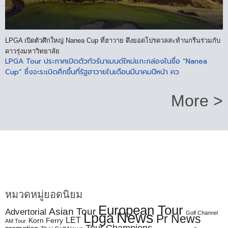
LPGA เปิดตัวศึกใหญ่ Nanea Cup ที่ฮาวาย ดึงยอดโปรดวลสะท้านกรีนร่วมกับ
ดาวรุ่งมหาวิทยาลัย
LPGA Tour ประกาศเปิดตัวทัวร์นาเมนต์ใหม่แกะกล่องในชื่อ “Nanea
Cup” ซึ่งจะระเบิดศึกขึ้นที่รัฐฮาวายในเดือนมีนาคมปีหน้า คว
More >
หมวดหมู่ยอดนิยม
European Tour
Asian Tour
Advertorial
News
Golf Channel
Lpga
Pr News
LET
Korn Ferry
AM Tour
Tour Champions