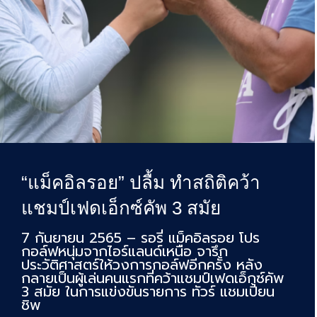
“แม็คอิลรอย” ปลื้ม ทำสถิติคว้า
แชมป์เฟดเอ็กซ์คัพ 3 สมัย
7 กันยายน 2565 – รอรี่ แม็คอิลรอย โปร
กอล์ฟหนุ่มจากไอร์แลนด์เหนือ จารึก
ประวัติศาสตร์ให้วงการกอล์ฟอีกครั้ง หลัง
กลายเป็นผู้เล่นคนแรกที่คว้าแชมป์เฟดเอ็กซ์คัพ
3 สมัย ในการแข่งขันรายการ ทัวร์ แชมเปี้ยน
ชิพ