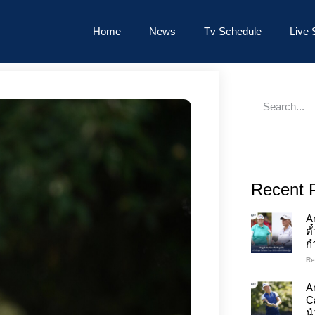
Home
News
Tv Schedule
Live 
Recent 
A
ต
ก
Re
An
C
นำ