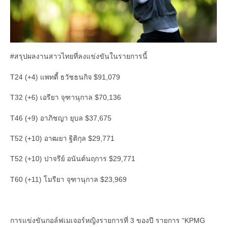
#สรุปผลงานสาวไทยที่ลงแข่งขันในรายการนี้
T24 (+4) แพทตี้ ธวัชธนกิจ $91,079
T32 (+6) เอรียา จุฑานุกาล $70,136
T46 (+9) อาภิชญา ยุบล $37,675
T52 (+10) อาฒยา ฐิติกุล $29,771
T52 (+10) ปาจรีย์ อนันต์นฤการ $29,771
T60 (+11) โมรียา จุฑานุกาล $23,969
การแข่งขันกอล์ฟเมเจอร์หญิงรายการที่ 3 ของปี รายการ “KPMG