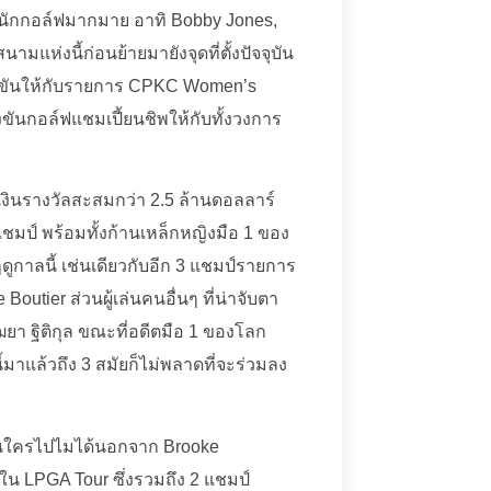
นานนักกอล์ฟมากมาย อาทิ Bobby Jones,
แห่งนี้ก่อนย้ายมายังจุดที่ตั้งปัจจุบัน
ข่งขันให้กับรายการ CPKC Women’s
งขันกอล์ฟแชมเปี้ยนชิพให้กับทั้งวงการ
ชิงเงินรางวัลสะสมกว่า 2.5 ล้านดอลลาร์
แชมป์ พร้อมทั้งก้านเหล็กหญิงมือ 1 ของ
ูกาลนี้ เช่นเดียวกับอีก 3 แชมป์รายการ
Boutier ส่วนผู้เล่นคนอื่นๆ ที่น่าจับตา
ยา ฐิติกุล ขณะที่อดีตมือ 1 ของโลก
มาแล้วถึง 3 สมัยก็ไม่พลาดที่จะร่วมลง
ป็นใครไปไมได้นอกจาก Brooke
 LPGA Tour ซึ่งรวมถึง 2 แชมป์