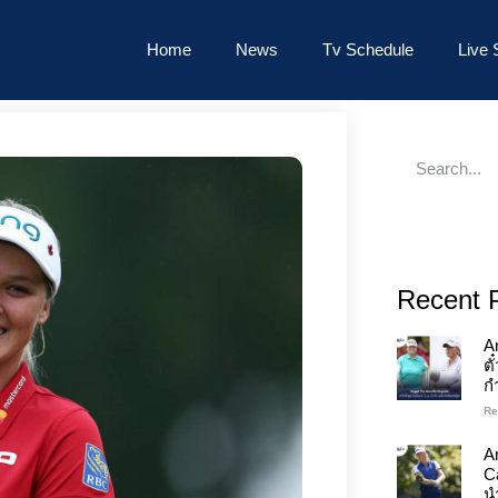
Home
News
Tv Schedule
Live 
Recent 
A
ต
ก
Re
An
C
นำ