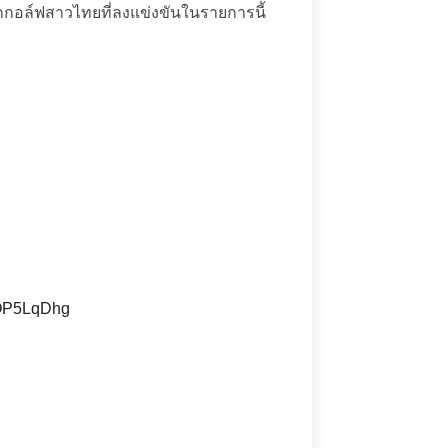
ักกอล์ฟสาวไทยที่ลงแข่งขันในรายการนี้
QOP5LqDhg