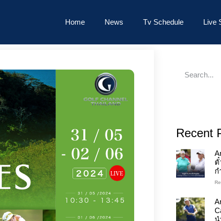
Home
News
Tv Schedule
Live 
Recent 
A
ต
ก
Re
An
C
นำ