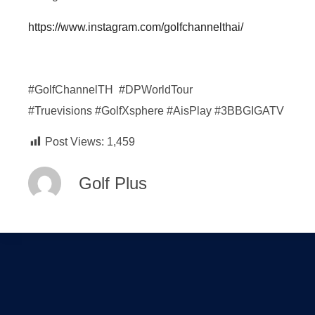
https://www.instagram.com/golfchannelthai/
#GolfChannelTH #DPWorldTour
#Truevisions #GolfXsphere #AisPlay #3BBGIGATV
Post Views:
1,459
Golf Plus