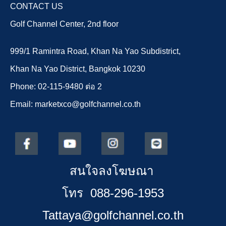
CONTACT US
Golf Channel Center, 2nd floor
999/1 Ramintra Road, Khan Na Yao Subdistrict,
Khan Na Yao District, Bangkok 10230
Phone: 02-115-9480 ต่อ 2
Email: marketxco@golfchannel.co.th
สนใจลงโฆษณา
โทร 088-296-1953
Tattaya@golfchannel.co.th