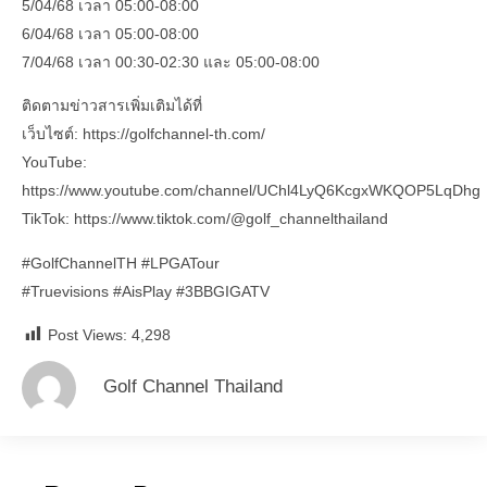
5/04/68 เวลา 05:00-08:00
6/04/68 เวลา 05:00-08:00
7/04/68 เวลา 00:30-02:30 และ 05:00-08:00
ติดตามข่าวสารเพิ่มเติมได้ที่
เว็บไซต์: https://golfchannel-th.com/
YouTube:
https://www.youtube.com/channel/UChl4LyQ6KcgxWKQOP5LqDhg
TikTok: https://www.tiktok.com/@golf_channelthailand
#GolfChannelTH #LPGATour
#Truevisions #AisPlay #3BBGIGATV
Post Views:
4,298
Golf Channel Thailand