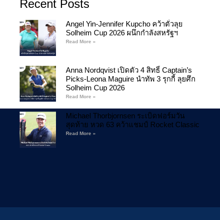
Recent Posts
Angel Yin-Jennifer Kupcho คว้าตั๋วลุย
Solheim Cup 2026 ผนึกกำลังสหรัฐฯ
Read More »
Anna Nordqvist เปิดตัว 4 สิทธิ์ Captain’s
Picks-Leona Maguire นำทัพ 3 รุกกี้ ลุยศึก
Solheim Cup 2026
Read More »
Michael Thorbjornsen ระเบิดฟอร์มวัน
สุดท้าย หวด 63 คว้าแชมป์ Rocket Classic
Read More »