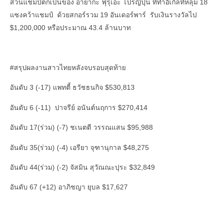
ส่วนแชมป์ตกเป็นของ อายากะ ฟุรุเอะ โปรญี่ปุ่น ที่ทำอีเกิ้ลที่หลุม 18
แซงคว้าแชมป์ ด้วยสกอร์รวม 19 อันเดอร์พาร์ รับเงินรางวัลไป
$1,200,000 หรือประมาณ 43.4 ล้านบาท
#สรุปผลงานสาวไทยหลังจบรอบสุดท้าย
อันดับ 3 (-17) แพทตี้ ธวัชธนกิจ $530,813
อันดับ 6 (-11) ปาจรีย์ อนันต์นฤการ $270,414
อันดับ 17(ร่วม) (-7) ชเนตตี วรรณแสน $95,988
อันดับ 35(ร่วม) (-4) เอรียา จุฑานุกาล $48,275
อันดับ 44(ร่วม) (-2) จัสมิน สุวัณณะปุระ $32,849
อันดับ 67 (+12) อาภิชญา ยุบล $17,627