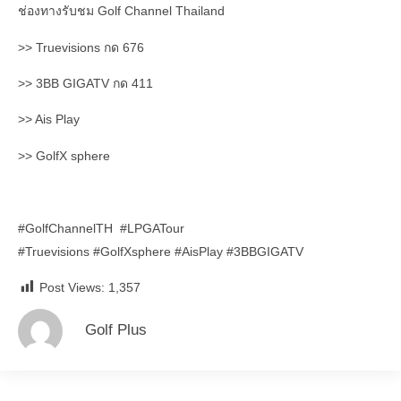
ช่องทางรับชม Golf Channel Thailand
>> Truevisions กด 676
>> 3BB GIGATV กด 411
>> Ais Play
>> GolfX sphere
#GolfChannelTH #LPGATour
#Truevisions #GolfXsphere #AisPlay #3BBGIGATV
Post Views:
1,357
Golf Plus