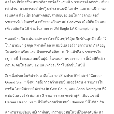
คอร์ดา ที่เพิ่งสร้างประวัติศาสตร์คว้าแชมป์ 5 รายการติดต่อกัน เทียบ
เท่าตำนานวงการกอล์ฟหญิงอย่าง แนนซี โลเปซ และ แอนนิกา ซอ
เรนสตัม นี่จะเป็นอีกบททดสอบสำคัญของเธอในการล่าเมเจอร์
รายการที่ 3 ในอาชีพ หลังจากคว้าแชมป์ Chevron เมื่อปีที่แล้ว และ
เพิ่งจบอันดับ 16 ร่วมในรายการ JM Eagle LA Championship
ขณะเดียวกัน แฟนกอล์ฟชาวไทยก็มีเหตุให้ลุ้นเชียร์กันสุดตัว เมื่อ “จี
โน่” อาฒยา ฐิติกุล ที่ทำลังไล่ล่าแชมป์เมเจอร์รายการแรก กำลังอยู่
ในฟอร์มสุดร้อนแรง ด้วยการติดท็อป 10 ไปแล้วถึง 5 รายการใน
ฤดูกาลนี้ โดยเธอเคยเป็นผู้นำในรอบสามของรายการนี้เมื่อปีที่แล้ว
ก่อนจะจบในอันดับ 12 และหวังจะก้าวไปอีกขั้นในปีนี้
อีกหนึ่งประเด็นที่น่าจับตาคือโอกาสสร้างประวัติศาสตร์ “Career
Grand Slam” ซึ่งหมายถึงการคว้าแชมป์เมเจอร์ครบ 4 รายการใน
อาชีพ โดยมีนักกอล์ฟอย่าง In Gee Chun, และ Anna Nordqvist ที่มี
แชมป์เมเจอร์สะสมแล้ว 3 รายการ และจะเข้าสู่ทำเนียบแชมป์
Career Grand Slam นี้ทันทีหากคว้าแชมป์ Chevron ปีนี้ได้สำเร็จ
สำหรับรายชื่อแชมป์เก่าที่กลับมาร่วมชิงชัยในปีนี้ก็ยังคงคับคั่ง นำ