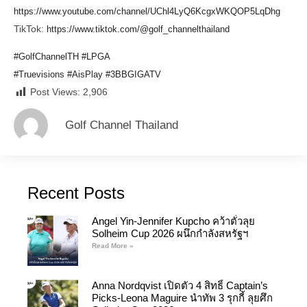
https://www.youtube.com/channel/UChl4LyQ6KcgxWKQOP5LqDhg
TikTok:
https://www.tiktok.com/@golf_channelthailand
#GolfChannelTH
#LPGA
#Truevisions
#AisPlay
#3BBGIGATV
Post Views:
2,906
Golf Channel Thailand
Recent Posts
Angel Yin-Jennifer Kupcho คว้าตั๋วลุย
Solheim Cup 2026 ผนึกกำลังสหรัฐฯ
Read More »
Anna Nordqvist เปิดตัว 4 สิทธิ์ Captain’s
Picks-Leona Maguire นำทัพ 3 รุกกี้ ลุยศึก