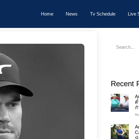
Home
News
Tv Schedule
Live 
Recent 
A
ต
ก
Re
An
C
นำ