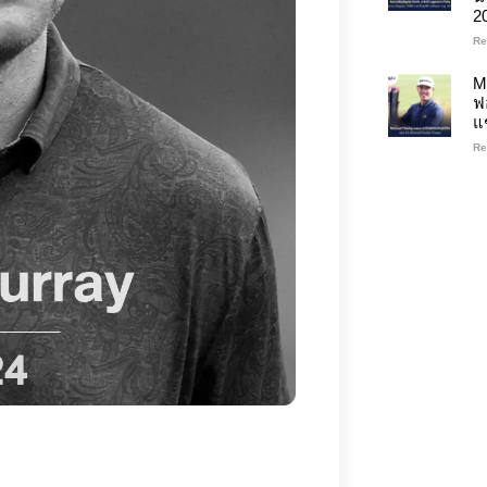
2
Re
M
ฟ
แ
Re