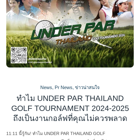
News
,
Pr News
,
ข่าวน่าสนใจ
ทำไม UNDER PAR THAILAND
GOLF TOURNAMENT 2024-2025
ถึงเป็นงานกอล์ฟที่คุณไม่ควรพลาด
11:11 นี้รู้กัน! ทำไม UNDER PAR THAILAND GOLF