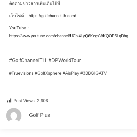
ติดตามข่าวสารเพิ่มเติมได้ที่
เว็บไซต์ :
https://golfchannel-th.com/
YouTube :
https://www.youtube.com/channel/UChl4LyQ6KcgxWKQOP5LqDhg
#GolfChannelTH #DPWorldTour
#Truevisions #GolfXsphere #AisPlay #3BBGIGATV
Post Views:
2,606
Golf Plus