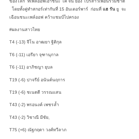
ของโลก ที่เพล์ออฟเอาชนะ โค จิน ยอง โปรสาวเพื่อนร่วมชาติ
โดยทั้งคู่ทำสกอร์เท่ากันที่ 15 อันเดอร์พาร์ ก่อนที่
แฮ รัน
ยู จะ
เฉือนชนะเพล์ออฟ คว้าแชมป์ไปครอง
#ผลงานสาวไทย
T4 (-13) จีโน อาฒยา ฐิติกุล
T6 (-11) เอรียา จุฑานุกาล
T6 (-11) อาภิชญา ยุบล
T19 (-6) ปาจรีย์ อนันต์นฤการ
T19 (-6) ชเนตตี วรรณแสน
T43 (-2) พรอนงค์ เพชรล้ำ
T43 (-2) วิชาณี มีชัย,
T75 (+6) ณัฐกฤตา วงศ์ทวีลาภ